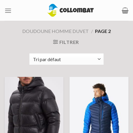
Passer
au
contenu
DOUDOUNE HOMME DUVET
/
PAGE 2
FILTRER