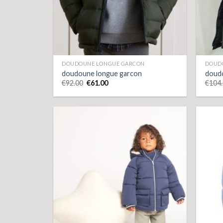
DOUDOUNE LONGUE GARCON
DOUD
doudoune longue garcon
doud
€
92.00
€
61.00
€
104