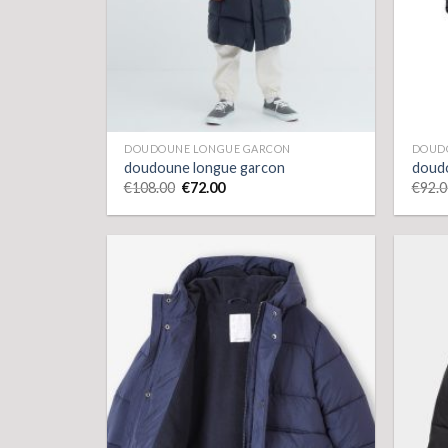
DOUDOUNE LONGUE GARCON
DOUD
doudoune longue garcon
doud
€
108.00
€
72.00
€
92.0