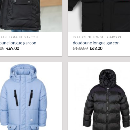
OUNE LONGUE GARCON
DOUDOUNE LONGUE GARCON
oune longue garcon
doudoune longue garcon
.00
€
69.00
€
102.00
€
68.00