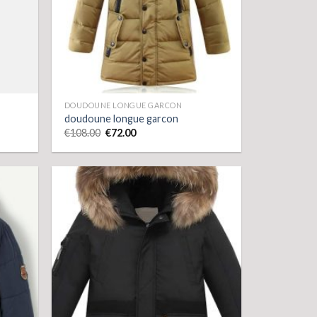
DOUDOUNE LONGUE GARCON
doudoune longue garcon
€
108.00
€
72.00