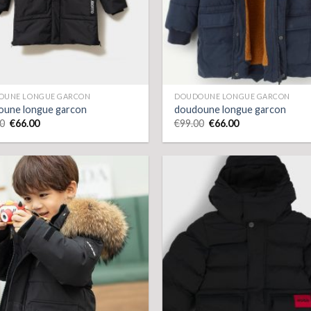
OUNE LONGUE GARCON
DOUDOUNE LONGUE GARCON
oune longue garcon
doudoune longue garcon
0
€
66.00
€
99.00
€
66.00