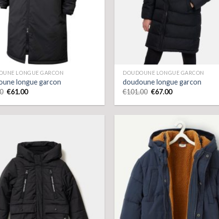
OUNE LONGUE GARCON
DOUDOUNE LONGUE GARCON
oune longue garcon
doudoune longue garcon
0
€
61.00
€
101.00
€
67.00