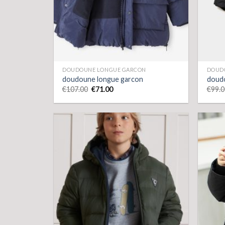
DOUDOUNE LONGUE GARCON
DOUD
doudoune longue garcon
doud
€
107.00
€
71.00
€
99.0