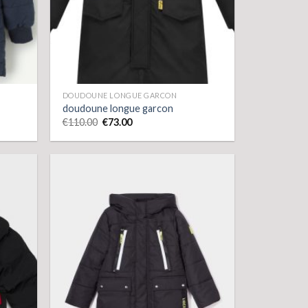
DOUDOUNE LONGUE GARCON
doudoune longue garcon
€
110.00
€
73.00