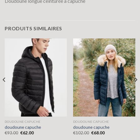
Doudoune longue ceinturée à capuche
PRODUITS SIMILAIRES
DOUDOUNE CAPUCHE
DOUDOUNE CAPUCHE
doudoune capuche
doudoune capuche
€
93.00
€
62.00
€
102.00
€
68.00