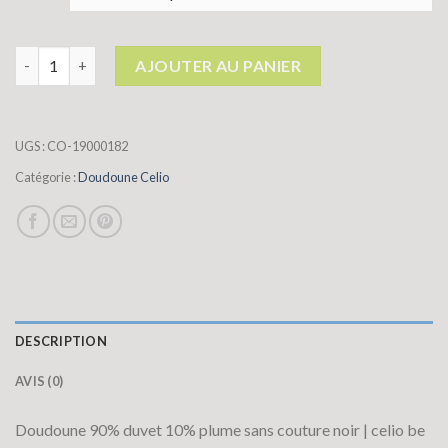
quantité de doudoune celio
AJOUTER AU PANIER
UGS :
CO-19000182
Catégorie :
Doudoune Celio
DESCRIPTION
AVIS (0)
Doudoune 90% duvet 10% plume sans couture noir | celio be