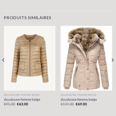
PRODUITS SIMILAIRES
DOUDOUNE FEMME BEIGE
DOUDOUNE FEMME BEIGE
doudoune femme beige
doudoune femme beige
€
95.00
€
63.00
€
104.00
€
69.00