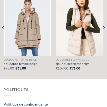
DOUDOUNE FEMME BEIGE
DOUDOUNE FEMME BEIGE
doudoune femme beige
doudoune femme beige
€
95.00
€
63.00
€
107.00
€
71.00
POLITIQUES
Politique de confidentialité