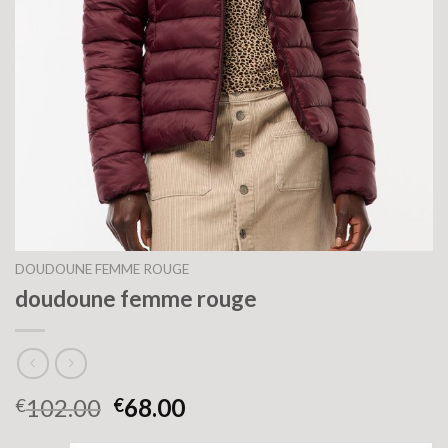
DOUDOUNE FEMME ROUGE
doudoune femme rouge
102.00
68.00
€
€