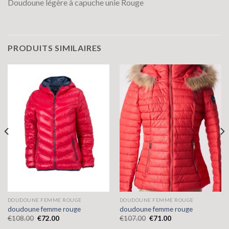
Doudoune légère à capuche unie Rouge
PRODUITS SIMILAIRES
DOUDOUNE FEMME ROUGE
DOUDOUNE FEMME ROUGE
doudoune femme rouge
doudoune femme rouge
€
108.00
€
72.00
€
107.00
€
71.00