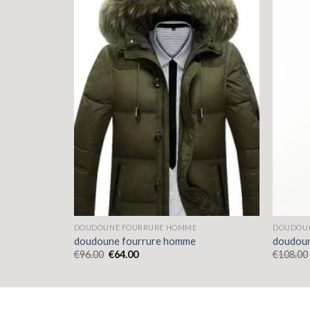
DOUDOUNE FOURRURE HOMME
DOUDOU
doudoune fourrure homme
doudoun
€
96.00
€
64.00
€
108.00