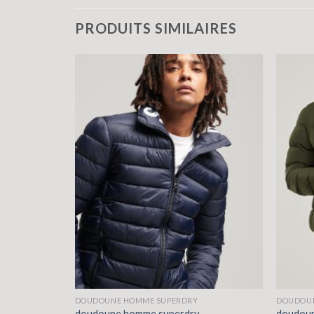
PRODUITS SIMILAIRES
DOUDOUNE HOMME SUPERDRY
DOUDOUN
doudoune homme superdry
doudou