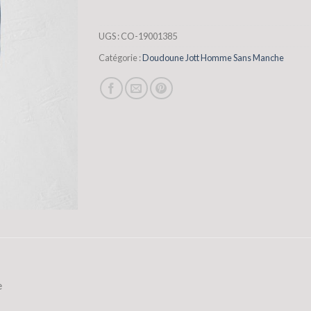
UGS :
CO-19001385
Catégorie :
Doudoune Jott Homme Sans Manche
e