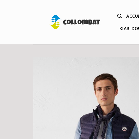
Passer
au
ACCUE
contenu
KIABI D