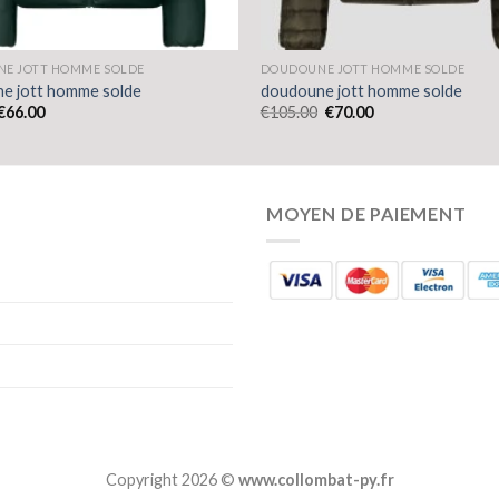
E JOTT HOMME SOLDE
DOUDOUNE JOTT HOMME SOLDE
e jott homme solde
doudoune jott homme solde
€
66.00
€
105.00
€
70.00
MOYEN DE PAIEMENT
Copyright 2026 ©
www.collombat-py.fr