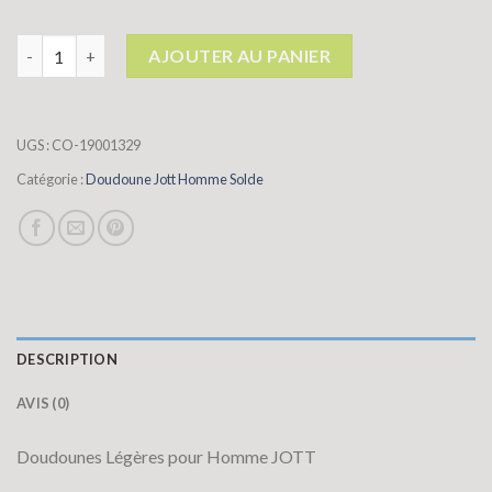
quantité de doudoune jott homme solde
AJOUTER AU PANIER
UGS :
CO-19001329
Catégorie :
Doudoune Jott Homme Solde
DESCRIPTION
AVIS (0)
Doudounes Légères pour Homme JOTT