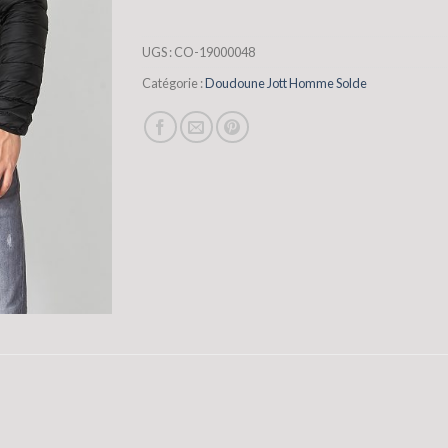
UGS :
CO-19000048
Catégorie :
Doudoune Jott Homme Solde