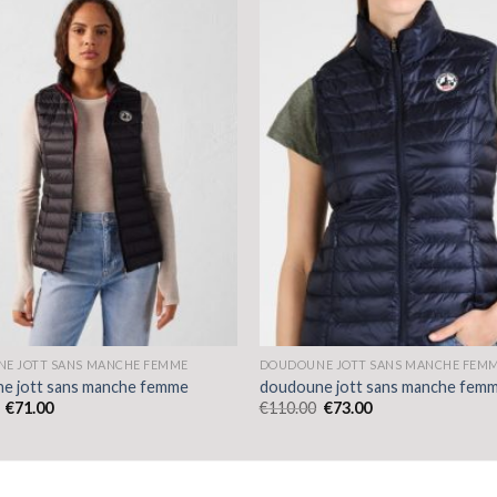
E JOTT SANS MANCHE FEMME
DOUDOUNE JOTT SANS MANCHE FEM
e jott sans manche femme
doudoune jott sans manche fem
€
71.00
€
110.00
€
73.00