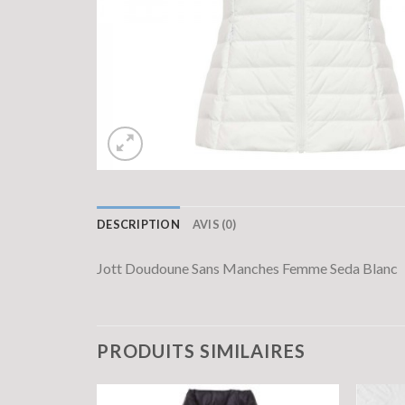
DESCRIPTION
AVIS (0)
Jott Doudoune Sans Manches Femme Seda Blanc
PRODUITS SIMILAIRES