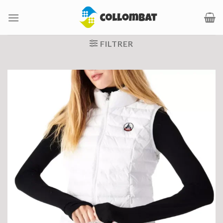
Passer
au
contenu
FILTRER