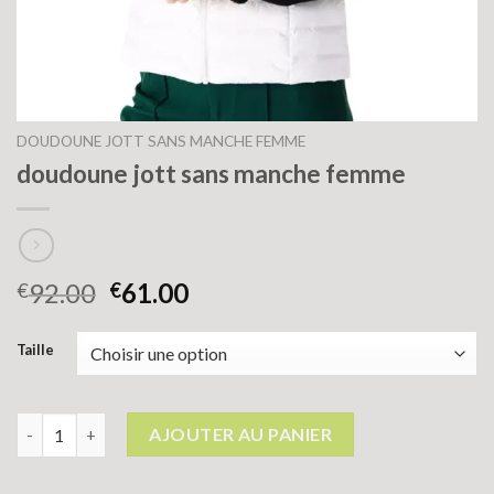
DOUDOUNE JOTT SANS MANCHE FEMME
doudoune jott sans manche femme
92.00
61.00
€
€
Taille
quantité de doudoune jott sans manche femme
AJOUTER AU PANIER