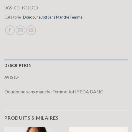
UGS :
CO-19011713
Catégorie :
Doudoune Jott Sans Manche Femme
DESCRIPTION
AVIS (0)
Doudoune sans manche Femme Jott SEDA BASIC
PRODUITS SIMILAIRES