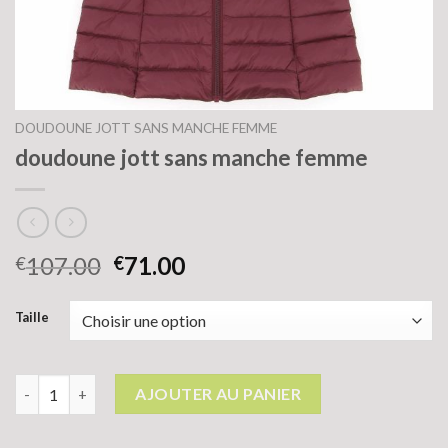
DOUDOUNE JOTT SANS MANCHE FEMME
doudoune jott sans manche femme
107.00
71.00
€
€
Taille
quantité de doudoune jott sans manche femme
AJOUTER AU PANIER