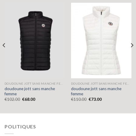
DOUDOUNE JOTT SANS MANCHE FEMME
DOUDOUNE JOTT SANS MANCHE FEMME
doudoune jott sans manche
doudoune jott sans manche
femme
femme
€
102.00
€
68.00
€
110.00
€
73.00
POLITIQUES