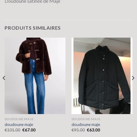
Doudoune satinée de Maje
PRODUITS SIMILAIRES
DOUDOUNE MAJE
DOUDOUNE MAJE
doudoune maje
doudoune maje
€
101.00
€
67.00
€
95.00
€
63.00