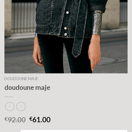
DOUDOUNE MAJE
doudoune maje
92.00
61.00
€
€