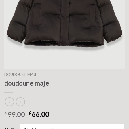
DOUDOUNE MAJE
doudoune maje
99.00
66.00
€
€