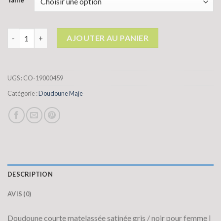
Taille
quantité de doudoune maje
AJOUTER AU PANIER
UGS :
CO-19000459
Catégorie :
Doudoune Maje
DESCRIPTION
AVIS (0)
Doudoune courte matelassée satinée gris / noir pour femme |