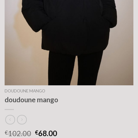
DOUDOUNE MANGO
doudoune mango
102.00
68.00
€
€