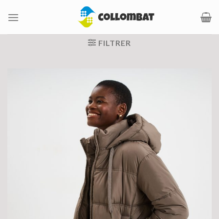
Passer
au
contenu
FILTRER