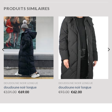
PRODUITS SIMILAIRES
DOUDOUNE NOIR LONGUE
DOUDOUNE NOIR LONGUE
doudoune noir longue
doudoune noir longue
€
104.00
€
69.00
€
93.00
€
62.00