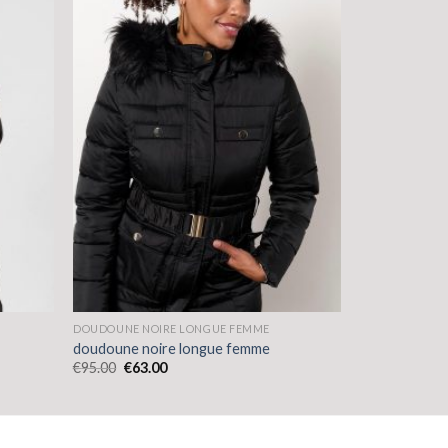
DOUDOUNE NOIRE LONGUE FEMME
doudoune noire longue femme
€
95.00
€
63.00