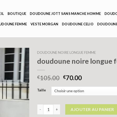
IL
BOUTIQUE
DOUDOUNE JOTT SANS MANCHE HOMME
DOUDO
OUDOUNE FEMME
VESTE MORGAN
DOUDOUNE CELIO
DOUDOUNE
DOUDOUNE NOIRE LONGUE FEMME
doudoune noire longue
105.00
70.00
€
€
Taille
quantité de doudoune noire longue femme
AJOUTER AU PANIER