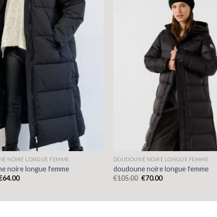
E NOIRE LONGUE FEMME
DOUDOUNE NOIRE LONGUE FEMME
e noire longue femme
doudoune noire longue femme
€
64.00
€
105.00
€
70.00