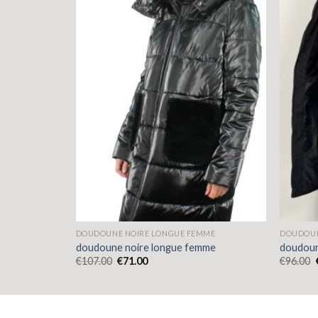
MME
DOUDOUNE NOIRE LONGUE FEMME
DOUDOUN
mme
doudoune noire longue femme
doudoun
€
107.00
€
71.00
€
96.00