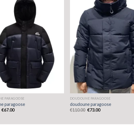
E PARAGOOSE
DOUDOUNE PARAGOOSE
e paragoose
doudoune paragoose
€
67.00
€
110.00
€
73.00