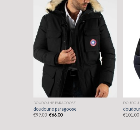
DOUDOUNE PARAGOOSE
DOUDOUN
doudoune paragoose
doudoun
€
99.00
€
66.00
€
101.00