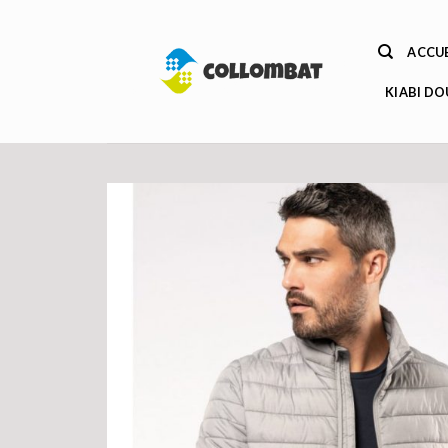
Passer
au
ACCUE
contenu
KIABI D