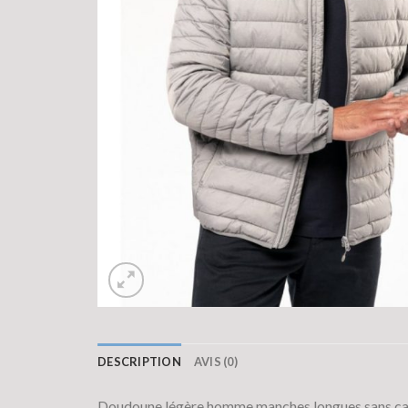
DESCRIPTION
AVIS (0)
Doudoune légère homme manches longues sans c