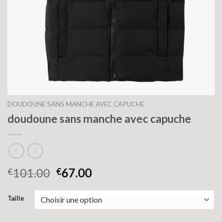
DOUDOUNE SANS MANCHE AVEC CAPUCHE
doudoune sans manche avec capuche
101.00
67.00
€
€
Taille