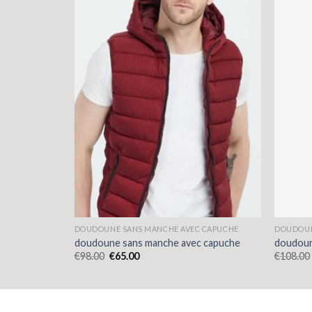
 CAPUCHE
DOUDOUNE SANS MANCHE AVEC CAPUCHE
DOUDOUN
 capuche
doudoune sans manche avec capuche
doudoun
€
98.00
€
65.00
€
108.00