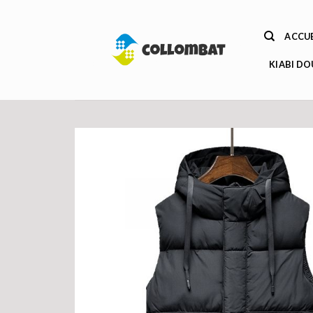
Passer
au
ACCUE
contenu
KIABI D