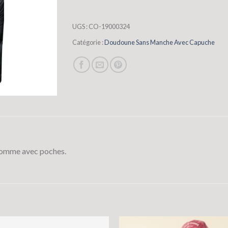
UGS :
CO-19000324
Catégorie :
Doudoune Sans Manche Avec Capuche
homme avec poches.