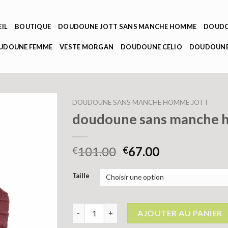
IL
BOUTIQUE
DOUDOUNE JOTT SANS MANCHE HOMME
DOUDO
OUDOUNE FEMME
VESTE MORGAN
DOUDOUNE CELIO
DOUDOUNE
DOUDOUNE SANS MANCHE HOMME JOTT
doudoune sans manche 
101.00
67.00
€
€
Taille
quantité de doudoune sans manche homme j
AJOUTER AU PANIER