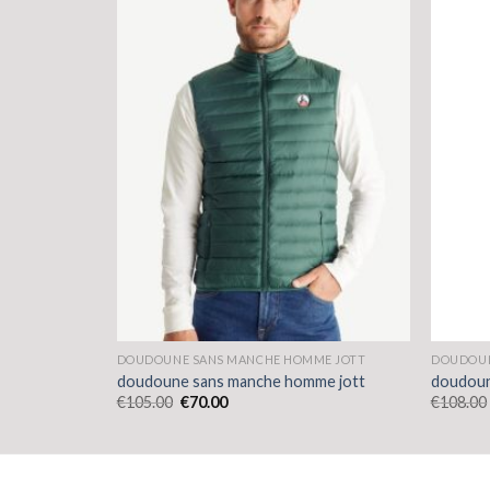
ME JOTT
DOUDOUNE SANS MANCHE HOMME JOTT
DOUDOUN
me jott
doudoune sans manche homme jott
doudoun
€
105.00
€
70.00
€
108.00