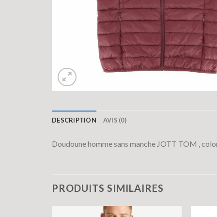
DESCRIPTION
AVIS (0)
Doudoune homme sans manche JOTT TOM , colori
PRODUITS SIMILAIRES