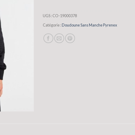
UGS :
CO-19000378
Catégorie :
Doudoune Sans Manche Pyrenex