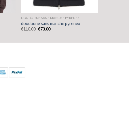
DOUDOUNE SANS MANCHE PYRENEX
doudoune sans manche pyrenex
€
110.00
€
73.00