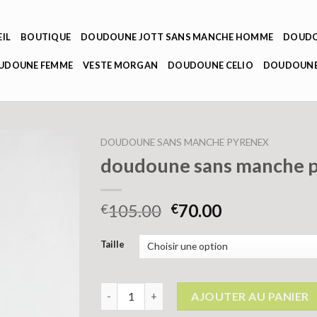
IL
BOUTIQUE
DOUDOUNE JOTT SANS MANCHE HOMME
DOUDO
OUDOUNE FEMME
VESTE MORGAN
DOUDOUNE CELIO
DOUDOUNE
DOUDOUNE SANS MANCHE PYRENEX
doudoune sans manche 
105.00
70.00
€
€
Taille
quantité de doudoune sans manche pyrenex
AJOUTER AU PANIER