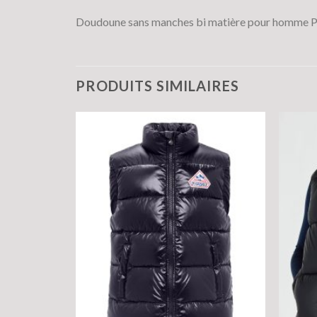
Doudoune sans manches bi matière pour homme Py
PRODUITS SIMILAIRES