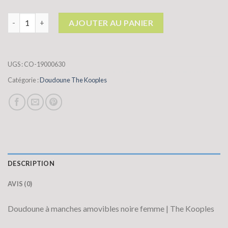
quantité de doudoune the kooples
AJOUTER AU PANIER
UGS :
CO-19000630
Catégorie :
Doudoune The Kooples
DESCRIPTION
AVIS (0)
Doudoune à manches amovibles noire femme | The Kooples