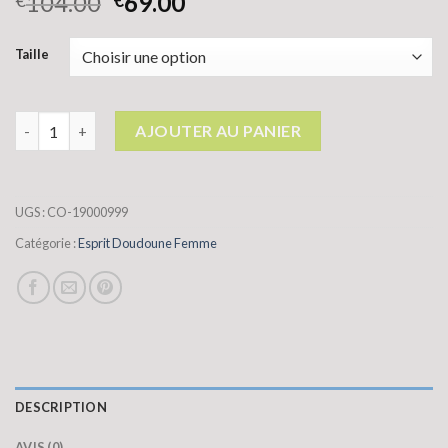
104.00
69.00
€
€
Taille
quantité de esprit doudoune femme
AJOUTER AU PANIER
UGS :
CO-19000999
Catégorie :
Esprit Doudoune Femme
DESCRIPTION
AVIS (0)