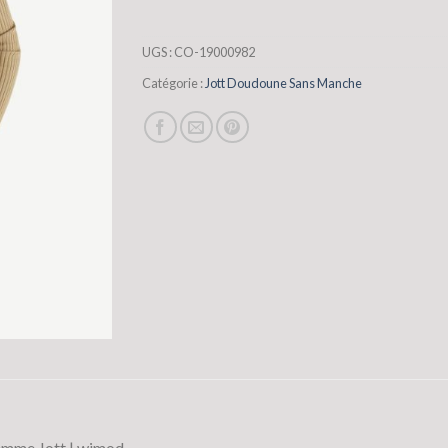
UGS :
CO-19000982
Catégorie :
Jott Doudoune Sans Manche
emme Jott | wimod