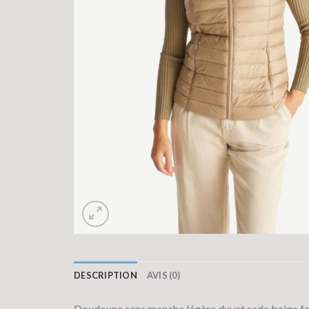
DESCRIPTION
AVIS (0)
Doudoune sans manche légère duvet seda beige f