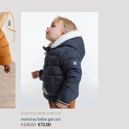
MANTEAU BEBE GARCON
manteau bebe garcon
€
108.00
€
72.00