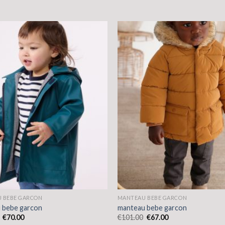
 BEBE GARCON
MANTEAU BEBE GARCON
 bebe garcon
manteau bebe garcon
€
70.00
€
101.00
€
67.00