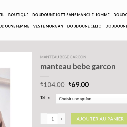
IL
BOUTIQUE
DOUDOUNE JOTT SANS MANCHE HOMME
DOUDO
OUDOUNE FEMME
VESTE MORGAN
DOUDOUNE CELIO
DOUDOUNE
MANTEAU BEBE GARCON
manteau bebe garcon
104.00
69.00
€
€
Taille
quantité de manteau bebe garcon
AJOUTER AU PANIER