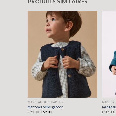
PRODUITS SIMILAIRES
MANTEAU BEBE GARCON
MANTEAU
manteau bebe garcon
manteau
€
93.00
€
62.00
€
105.00