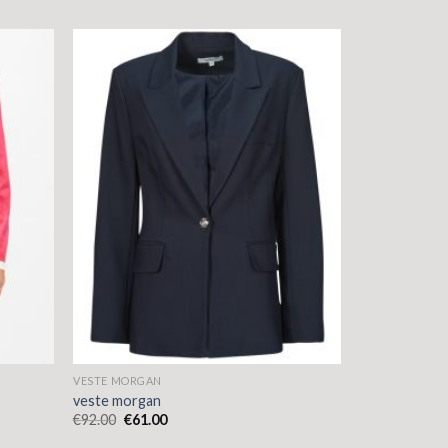
VESTE MORGAN
veste morgan
€
92.00
€
61.00