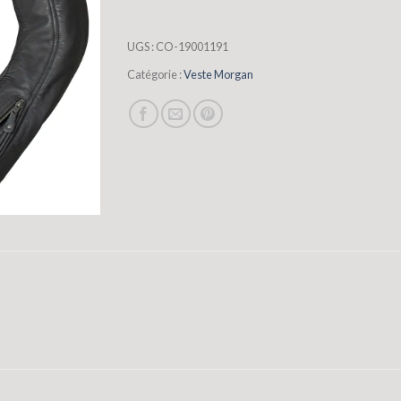
UGS :
CO-19001191
Catégorie :
Veste Morgan