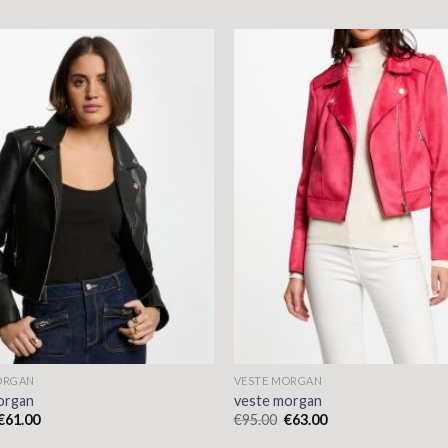
ORGAN
VESTE MORGAN
organ
veste morgan
€
61.00
€
95.00
€
63.00