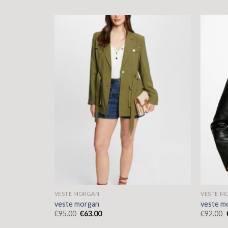
VESTE MORGAN
VESTE M
veste morgan
veste m
€
95.00
€
63.00
€
92.00