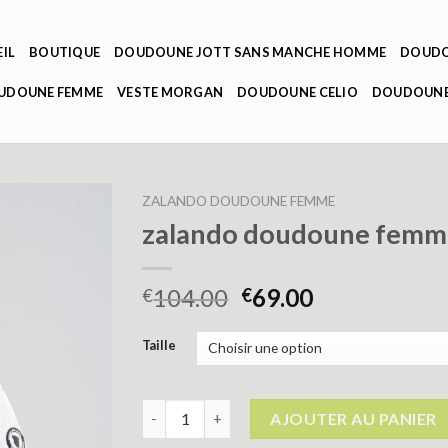
IL
BOUTIQUE
DOUDOUNE JOTT SANS MANCHE HOMME
DOUDO
OUDOUNE FEMME
VESTE MORGAN
DOUDOUNE CELIO
DOUDOUNE
ZALANDO DOUDOUNE FEMME
zalando doudoune femm
104.00
69.00
€
€
Taille
quantité de zalando doudoune femme
AJOUTER AU PANIER