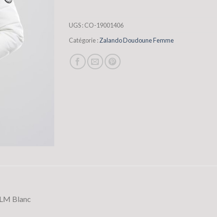
UGS :
CO-19001406
Catégorie :
Zalando Doudoune Femme
LM Blanc