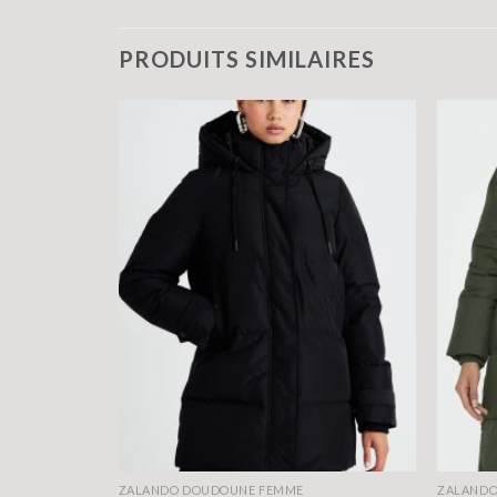
PRODUITS SIMILAIRES
ZALANDO DOUDOUNE FEMME
ZALANDO