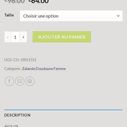
96.00
64.00
Taille
quantité de zalando doudoune femme
AJOUTER AU PANIER
UGS :
CO-19011551
Catégorie :
Zalando Doudoune Femme
DESCRIPTION
AVIS (0)