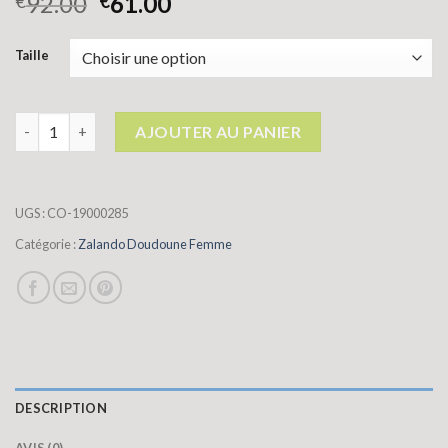
92.00
61.00
€
€
Taille
quantité de zalando doudoune femme
AJOUTER AU PANIER
UGS :
CO-19000285
Catégorie :
Zalando Doudoune Femme
DESCRIPTION
AVIS (0)