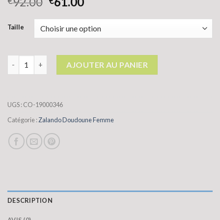
92.00
61.00
€
€
Taille
quantité de zalando doudoune femme
AJOUTER AU PANIER
UGS :
CO-19000346
Catégorie :
Zalando Doudoune Femme
DESCRIPTION
AVIS (0)