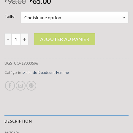
98.00
65.00
€
€
Taille
quantité de zalando doudoune femme
AJOUTER AU PANIER
UGS :
CO-19000596
Catégorie :
Zalando Doudoune Femme
DESCRIPTION