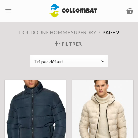
Passer
au
contenu
DOUDOUNE HOMME SUPERDRY
/
PAGE 2
FILTRER