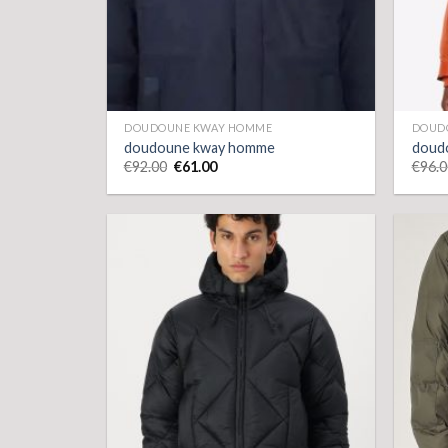
DOUDOUNE KWAY HOMME
DOUD
doudoune kway homme
doud
€
92.00
€
61.00
€
96.0