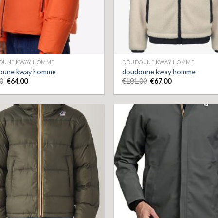
OUNE KWAY HOMME
DOUDOUNE KWAY HOMME
oune kway homme
doudoune kway homme
0
€
64.00
€
101.00
€
67.00