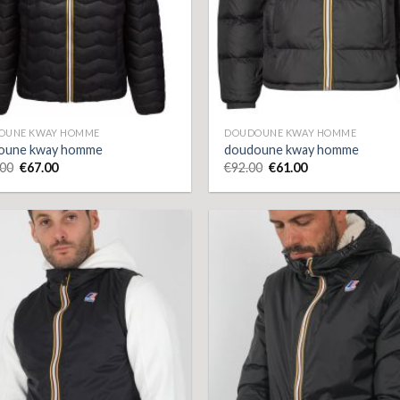
OUNE KWAY HOMME
DOUDOUNE KWAY HOMME
oune kway homme
doudoune kway homme
.00
€
67.00
€
92.00
€
61.00