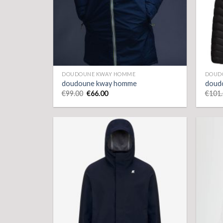
DOUDOUNE KWAY HOMME
DOUD
doudoune kway homme
doud
€
99.00
€
66.00
€
101