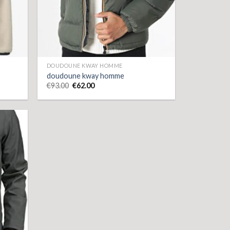
DOUDOUNE KWAY HOMME
doudoune kway homme
€
93.00
€
62.00