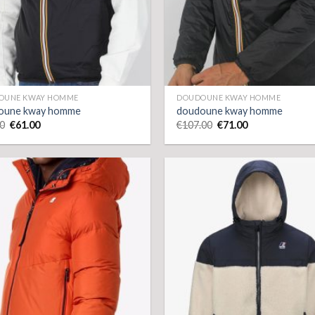
OUNE KWAY HOMME
DOUDOUNE KWAY HOMME
oune kway homme
doudoune kway homme
0
€
61.00
€
107.00
€
71.00