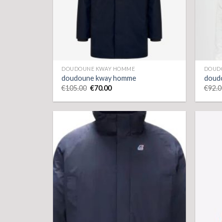
DOUDOUNE KWAY HOMME
DOUD
doudoune kway homme
doud
€
105.00
€
70.00
€
92.0