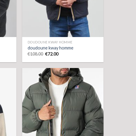
DOUDOUNE KWAY HOMME
doudoune kway homme
€
108.00
€
72.00