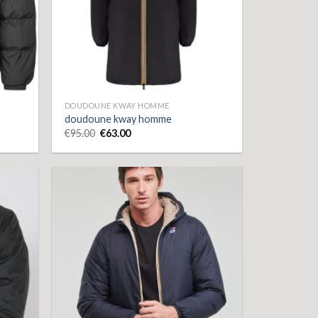
DOUDOUNE KWAY HOMME
doudoune kway homme
€
95.00
€
63.00