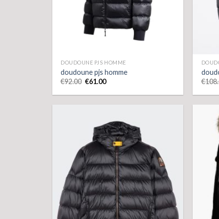
DOUDOUNE PJS HOMME
DOUD
doudoune pjs homme
doud
€
92.00
€
61.00
€
108