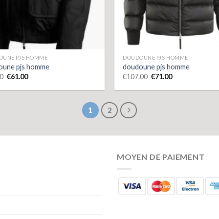
OUNE PJS HOMME
DOUDOUNE PJS HOMME
oune pjs homme
doudoune pjs homme
0
€
61.00
€
107.00
€
71.00
1
2
MOYEN DE PAIEMENT