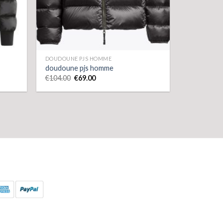
DOUDOUNE PJS HOMME
doudoune pjs homme
€
104.00
€
69.00