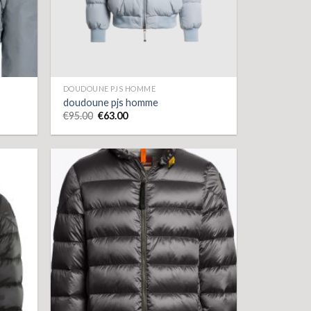
DOUDOUNE PJS HOMME
doudoune pjs homme
€
95.00
€
63.00