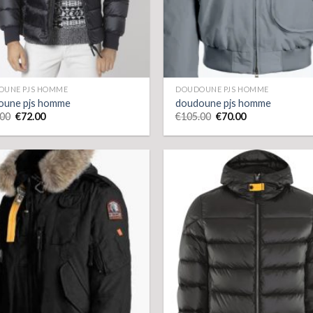
OUNE PJS HOMME
DOUDOUNE PJS HOMME
oune pjs homme
doudoune pjs homme
.00
€
72.00
€
105.00
€
70.00