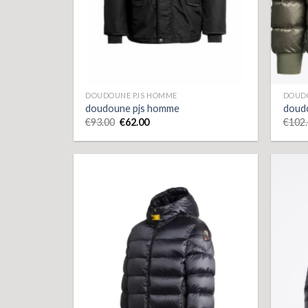
DOUDOUNE PJS HOMME
DOUD
doudoune pjs homme
doud
€
93.00
€
62.00
€
102