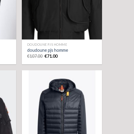
DOUDOUNE PJS HOMME
doudoune pjs homme
€
107.00
€
71.00