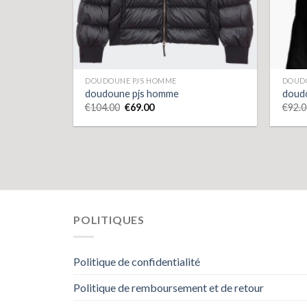
DOUDOUNE PJS HOMME
DOUD
doudoune pjs homme
doud
€
104.00
€
69.00
€
92.0
POLITIQUES
Politique de confidentialité
Politique de remboursement et de retour