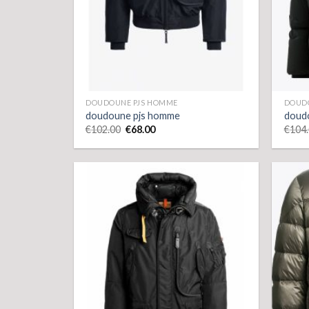
DOUDOUNE PJS HOMME
DOUD
doudoune pjs homme
doud
€
102.00
€
68.00
€
104