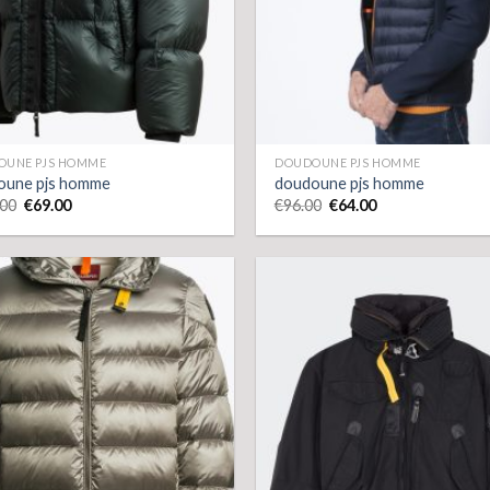
OUNE PJS HOMME
DOUDOUNE PJS HOMME
oune pjs homme
doudoune pjs homme
.00
€
69.00
€
96.00
€
64.00