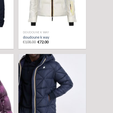
DOUDOUNE K WAY
doudoune k way
€
108.00
€
72.00