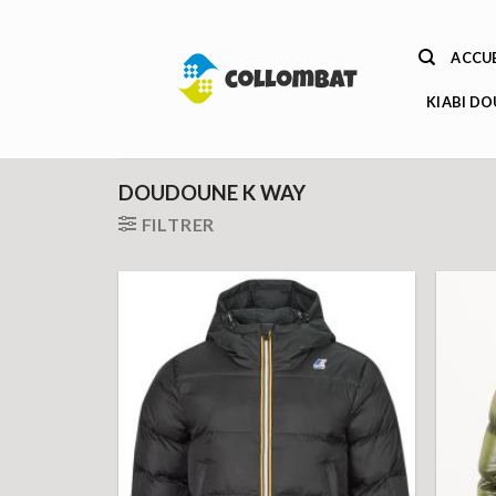
Passer
au
ACCUE
contenu
KIABI D
DOUDOUNE K WAY
FILTRER