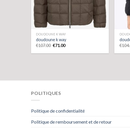
DOUDOUNE K WAY
DOUD
doudoune k way
doud
€
107.00
€
71.00
€
104
POLITIQUES
Politique de confidentialité
Politique de remboursement et de retour