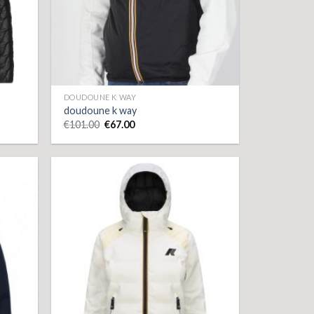
DOUDOUNE K WAY
doudoune k way
€
101.00
€
67.00