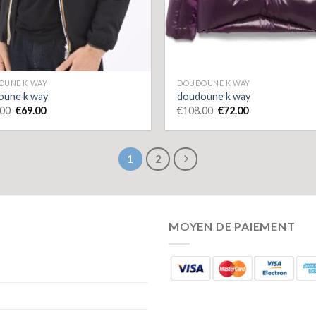
OUNE K WAY
DOUDOUNE K WAY
oune k way
doudoune k way
.00
€
69.00
€
108.00
€
72.00
1
2
MOYEN DE PAIEMENT