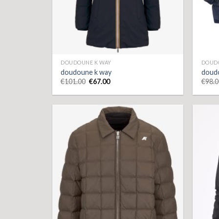
DOUDOUNE K WAY
DOUD
doudoune k way
doud
€
101.00
€
67.00
€
98.0