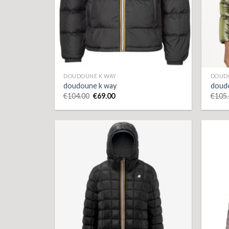
DOUDOUNE K WAY
DOUD
doudoune k way
doud
€
104.00
€
69.00
€
105