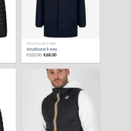
DOUDOUNE K WAY
doudoune k way
€
102.00
€
68.00