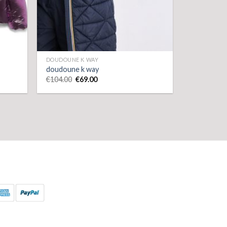
DOUDOUNE K WAY
doudoune k way
€
104.00
€
69.00