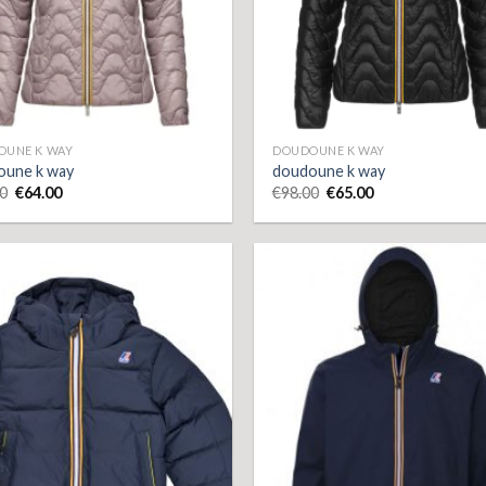
OUNE K WAY
DOUDOUNE K WAY
oune k way
doudoune k way
0
€
64.00
€
98.00
€
65.00