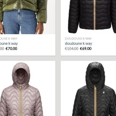
OUNE K WAY
DOUDOUNE K WAY
oune k way
doudoune k way
.00
€
70.00
€
104.00
€
69.00