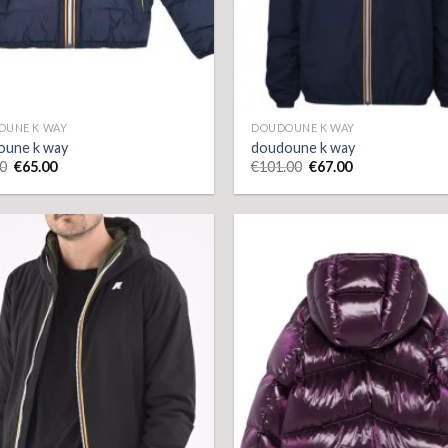
OUNE K WAY
DOUDOUNE K WAY
oune k way
doudoune k way
0
€
65.00
€
101.00
€
67.00