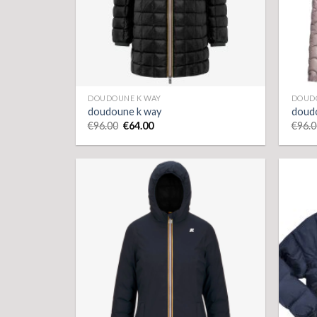
DOUDOUNE K WAY
DOUD
doudoune k way
doud
€
96.00
€
64.00
€
96.0