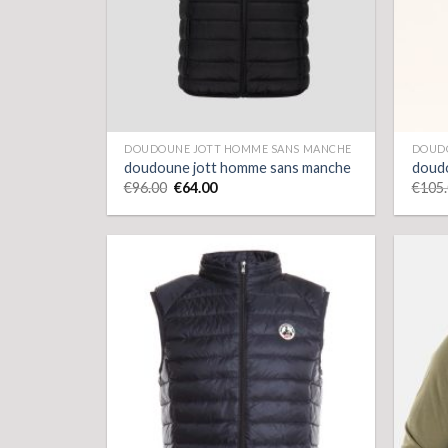
DOUDOUNE JOTT HOMME SANS MANCHE
DOUD
doudoune jott homme sans manche
doud
€
96.00
€
64.00
€
105