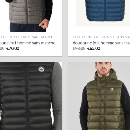
OUNE JOTT HOMME SANS MANCHE
DOUDOUNE JOTT HOMME SANS M
oune jott homme sans manche
doudoune jott homme sans m
.00
€
70.00
€
98.00
€
65.00