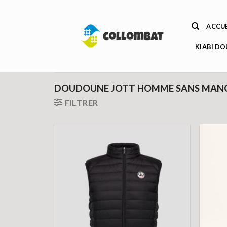
Passer
au
ACCUE
contenu
KIABI D
DOUDOUNE JOTT HOMME SANS MAN
FILTRER