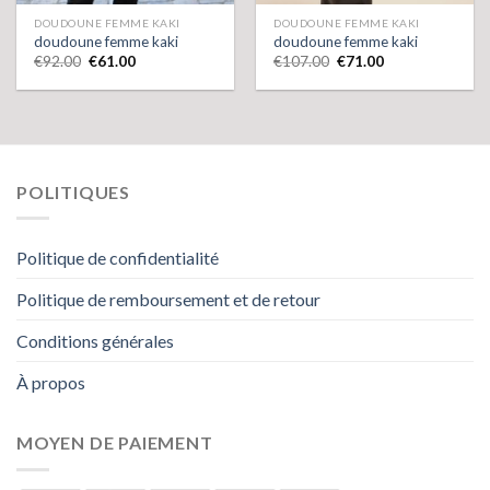
DOUDOUNE FEMME KAKI
DOUDOUNE FEMME KAKI
doudoune femme kaki
doudoune femme kaki
€
92.00
€
61.00
€
107.00
€
71.00
POLITIQUES
Politique de confidentialité
Politique de remboursement et de retour
Conditions générales
À propos
MOYEN DE PAIEMENT