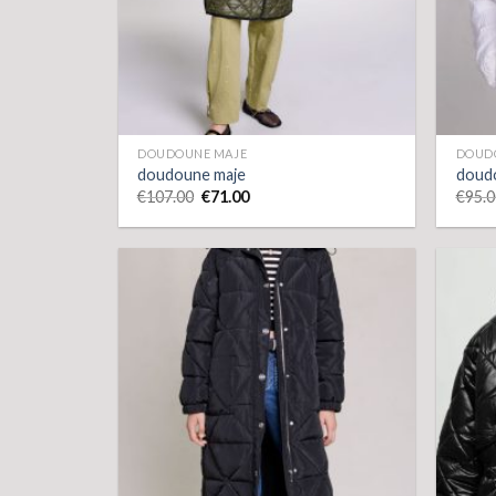
DOUDOUNE MAJE
DOUD
doudoune maje
doud
€
107.00
€
71.00
€
95.0