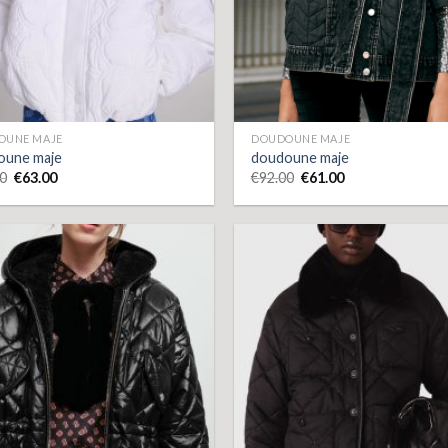
OUNE MAJE
DOUDOUNE MAJE
oune maje
doudoune maje
0
€
63.00
€
92.00
€
61.00