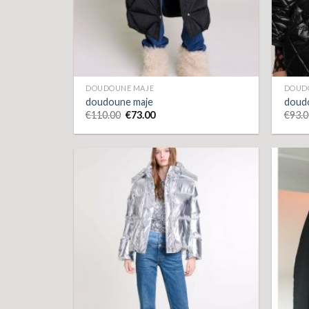
DOUDOUNE MAJE
DOUD
doudoune maje
doud
€
110.00
€
73.00
€
93.0