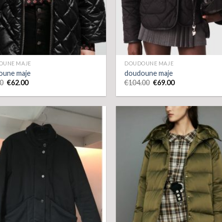
OUNE MAJE
DOUDOUNE MAJE
oune maje
doudoune maje
0
€
62.00
€
104.00
€
69.00