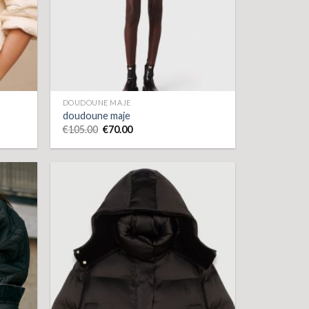
DOUDOUNE MAJE
doudoune maje
€
105.00
€
70.00