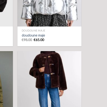
DOUDOUNE MAJE
doudoune maje
€
98.00
€
65.00