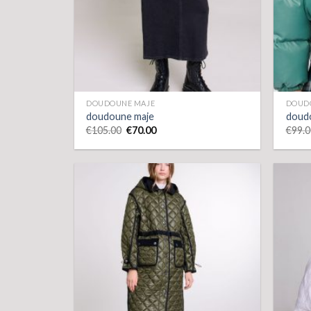
DOUDOUNE MAJE
DOUD
doudoune maje
doud
€
105.00
€
70.00
€
99.0