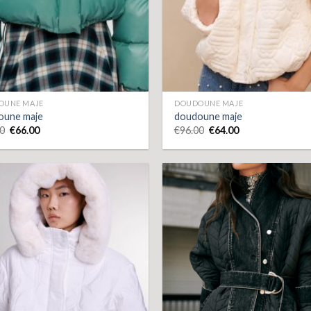
OUNE MAJE
DOUDOUNE MAJE
oune maje
doudoune maje
0
€
66.00
€
96.00
€
64.00