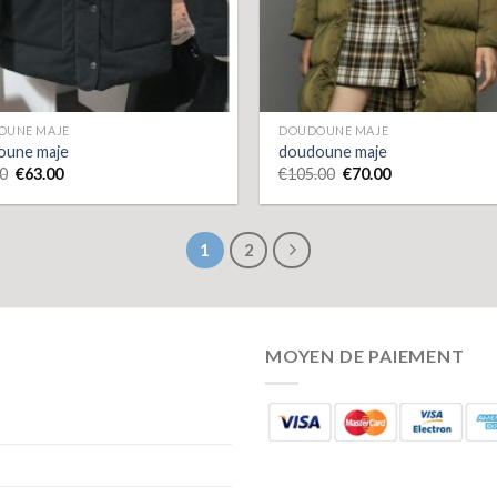
OUNE MAJE
DOUDOUNE MAJE
oune maje
doudoune maje
0
€
63.00
€
105.00
€
70.00
1
2
MOYEN DE PAIEMENT