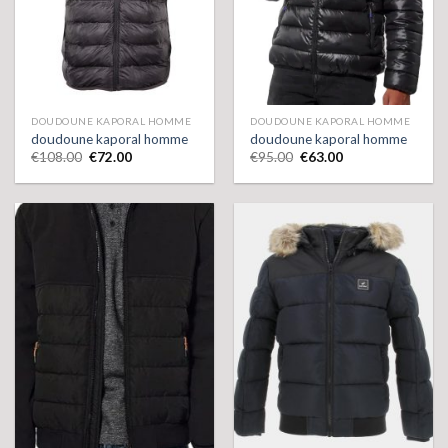
DOUDOUNE KAPORAL HOMME
DOUDOUNE KAPORAL HOMME
doudoune kaporal homme
doudoune kaporal homme
€
108.00
€
72.00
€
95.00
€
63.00