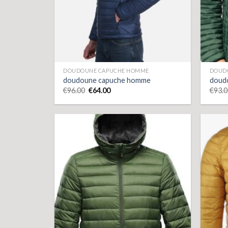
DOUDOUNE CAPUCHE HOMME
DOUD
doudoune capuche homme
doud
€
96.00
€
64.00
€
93.0