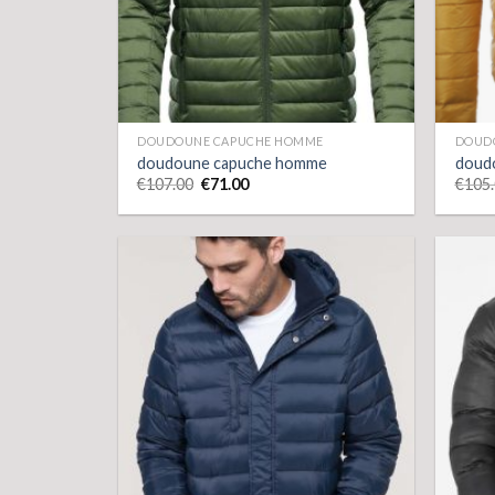
DOUDOUNE CAPUCHE HOMME
DOUD
doudoune capuche homme
doud
€
107.00
€
71.00
€
105