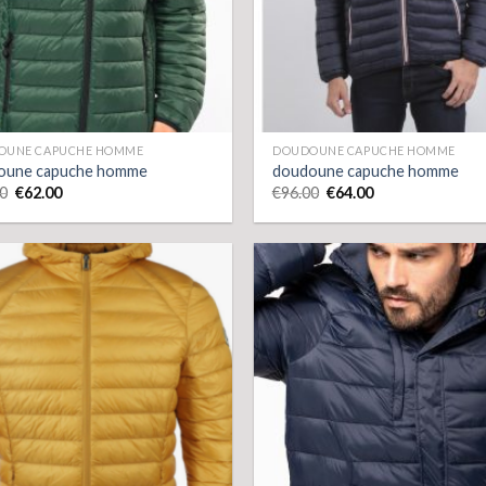
OUNE CAPUCHE HOMME
DOUDOUNE CAPUCHE HOMME
oune capuche homme
doudoune capuche homme
0
€
62.00
€
96.00
€
64.00