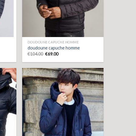
DOUDOUNE CAPUCHE HOMME
doudoune capuche homme
€
104.00
€
69.00