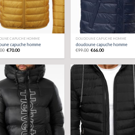
OUNE CAPUCHE HOMME
DOUDOUNE CAPUCHE HOMME
oune capuche homme
doudoune capuche homme
.00
€
70.00
€
99.00
€
66.00