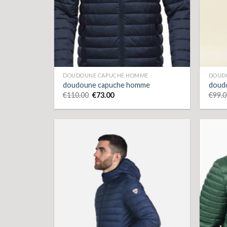
DOUDOUNE CAPUCHE HOMME
DOUD
doudoune capuche homme
doud
€
110.00
€
73.00
€
99.0