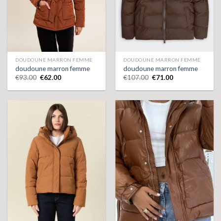
DOUDOUNE MARRON FEMME
DOUDOUNE MARRON FEMME
doudoune marron femme
doudoune marron femme
€
93.00
€
62.00
€
107.00
€
71.00