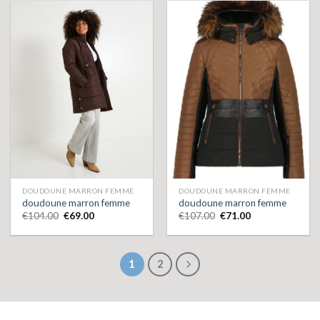
DOUDOUNE MARRON FEMME
DOUDOUNE MARRON FEMME
doudoune marron femme
doudoune marron femme
€
104.00
€
69.00
€
107.00
€
71.00
1
2