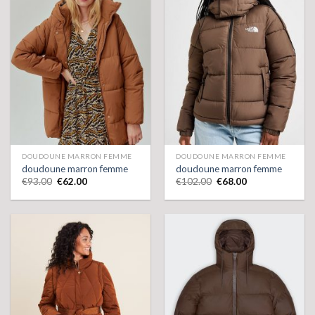
DOUDOUNE MARRON FEMME
DOUDOUNE MARRON FEMME
doudoune marron femme
doudoune marron femme
€
93.00
€
62.00
€
102.00
€
68.00