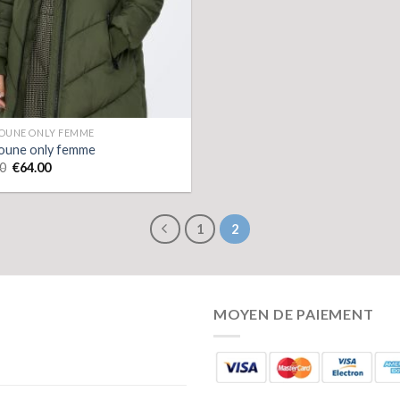
OUNE ONLY FEMME
oune only femme
0
€
64.00
1
2
MOYEN DE PAIEMENT