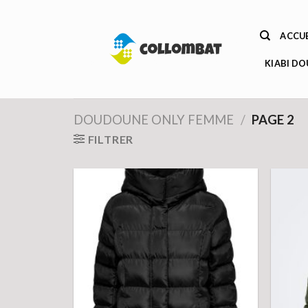
Passer
au
ACCUE
contenu
KIABI D
DOUDOUNE ONLY FEMME
/
PAGE 2
FILTRER