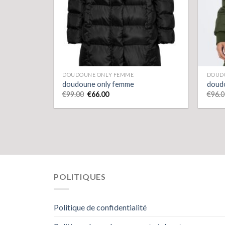
DOUDOUNE ONLY FEMME
DOUD
doudoune only femme
doud
€
99.00
€
66.00
€
96.0
POLITIQUES
Politique de confidentialité